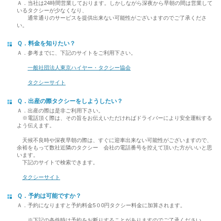
Ａ．当社は24時間営業しております。しかしながら深夜から早朝の間は営業して
いるタクシーが少なくなり、
通常通りのサービスを提供出来ない可能性がございますのでご了承くださ
い。
Ｑ．料金を知りたい？
Ａ．参考までに、下記のサイトをご利用下さい。
一般社団法人東京ハイヤー・タクシー協会
タクシーサイト
Ｑ．出産の際タクシーをしようしたい？
Ａ．出産の際は是非ご利用下さい。
※電話頂く際は、その旨をお伝えいただければドライバーにより安全運転する
よう伝えます。
天候不良時や深夜早朝の際は、すぐに迎車出来ない可能性がございますので、
余裕をもって数社近隣のタクシー 会社の電話番号を控えて頂いた方がいいと思
います。
下記のサイトで検索できます。
タクシーサイト
Ｑ．予約は可能ですか？
Ａ．予約になりますと予約料金5０0円タクシー料金に加算されます。
※下記の条件時は予約をお断りすることがありますのでご了承ください