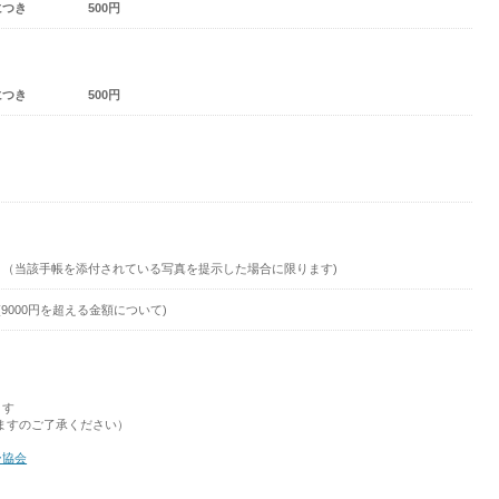
につき 500円
につき 500円
引（当該手帳を添付されている写真を提示した場合に限ります)
(9000円を超える金額について)
ます
ますのご了承ください）
ー協会