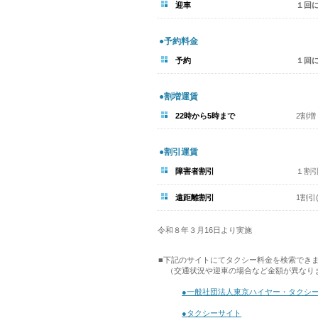
迎車
１回
●予約料金
予約
１回
●割増運賃
22時から5時まで
2割増
●割引運賃
障害者割引
１割
遠距離割引
1割引
令和８年３月16日より実施
■下記のサイトにてタクシー料金を検索でき
（交通状況や迎車の場合など金額が異なり
●一般社団法人東京ハイヤー・タクシ
●タクシーサイト