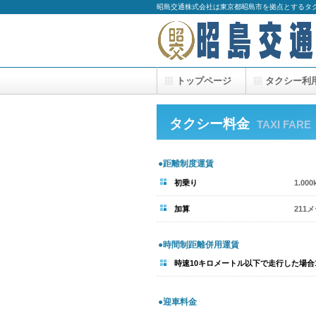
昭島交通株式会社は東京都昭島市を拠点とするタ
トップページ
タクシー利
タクシー料金
TAXI FARE
●距離制度運賃
初乗り
1.0
加算
211
●時間制距離併用運賃
時速10キロメートル以下で走行した場合1分
●迎車料金